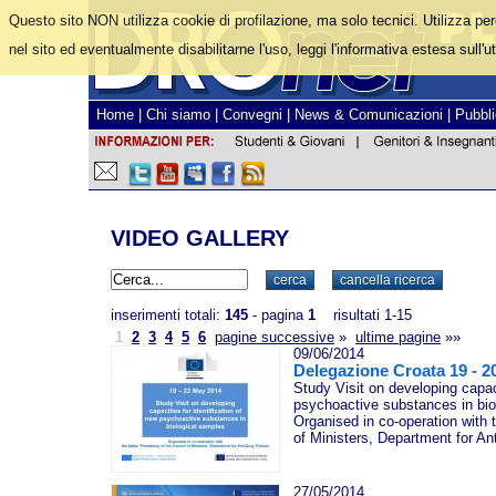
Questo sito NON utilizza cookie di profilazione, ma solo tecnici. Utilizza pe
nel sito ed eventualmente disabilitarne l'uso, leggi l'informativa estesa sull'ut
Home
|
Chi siamo
|
Convegni
|
News & Comunicazioni
|
Pubbli
VIDEO GALLERY
inserimenti totali:
145
- pagina
1
risultati 1-15
1
2
3
4
5
6
pagine successive
»
ultime pagine
»»
09/06/2014
Delegazione Croata 19 - 2
Study Visit on developing capaci
psychoactive substances in bio
Organised in co-operation with 
of Ministers, Department for An
27/05/2014