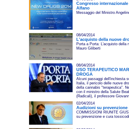
Congresso internazionale
Alfano
Messaggio del Ministro Angelin
08/04/2014
L'acquisto della nuove dr
Porta a Porta: L'acquisto della 
Mauro Giliberti
08/04/2014
USO TERAPEUTICO MAR
DROGA
Alcuni passaggi dell'inchiesta su
Italia, il pericolo delle nuove d
della cannabis "terapeutica". N
con il ministro della Salute Bea
(Radicali), il professore Giovann
02/04/2014
Audizioni su prevenzione
COMMISSIONI RIUNITE GIUSTI
su prevenzione e cura tossico