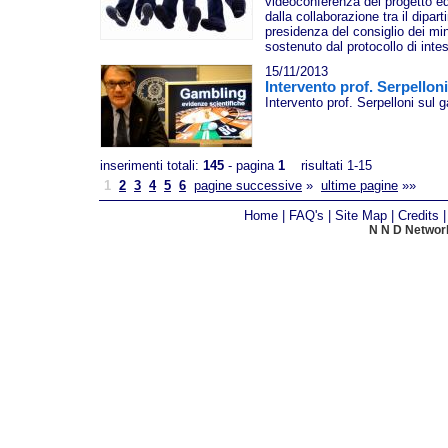
videoconferenza del progetto ed
dalla collaborazione tra il dipar
presidenza del consiglio dei minis
sostenuto dal protocollo di inte
15/11/2013
Intervento prof. Serpellon
Intervento prof. Serpelloni sul 
inserimenti totali:
145
- pagina
1
risultati 1-15
1
2
3
4
5
6
pagine successive
»
ultime pagine
»»
Home
|
FAQ's
|
Site Map
|
Credits
N N D Network