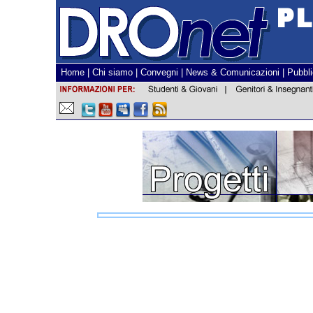
Home
|
Chi siamo
|
Convegni
|
News & Comunicazioni
|
Pubbli