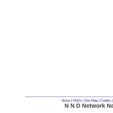
Home
|
FAQ's
|
Site Map
|
Credits
N N D Network Na