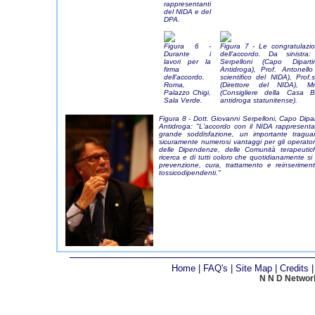
rappresentanti
del NIDA e del
DPA.
Figura 6 -
Figura 7 - Le congratulazio
Durante i
dell'accordo. Da sinistra
lavori per la
Serpelloni (Capo Diparti
firma
Antidroga), Prof. Antonello
dell'accordo.
scientifico del NIDA), Prof
Roma,
(Direttore del NIDA), 
Palazzo Chigi,
(Consigliere della Casa Bia
Sala Verde.
antidroga statunitense).
Figura 8 - Dott. Giovanni Serpelloni, Capo Dipar
Antidroga: "L'accordo con il NIDA rappresen
grande soddisfazione, un importante tragua
sicuramente numerosi vantaggi per gli operatori
delle Dipendenze, delle Comunità terapeutich
ricerca e di tutti coloro che quotidianamente s
prevenzione, cura, trattamento e reinserimen
tossicodipendenti."
Home
|
FAQ's
|
Site Map
|
Credits
N N D Network