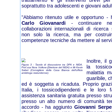
trattamento e gli interventi brevi pe
soprattutto tra adolescenti e giovani adult
"Abbiamo ritenuto utile e opportuno - 
Carlo Giovanardi
- continuare nell
collaborazioni internazionali di ricerca
non solo la ricerca, ma per costrui
competenze tecniche da mettere al servizi
Inoltre, il
Figura 3 - Tavolo di discussione tra DPA e NIDA.
la tossic
Prof.ssa Nora Volkow (Direttore del NIDA) e Mr Kevin
Sabet (Consigliere della Casa Bianca dell'ufficio
malattia m
antidroga statunitense).
guaribile, 
ed è soggetta a ricaduta. Proprio graz
Italia, i tossicodipendenti e le loro 
assistenza sanitaria gratuita presso stru
presso un alto numero di comunità te
accordo - ha aggiunto
Giovanni Serpe