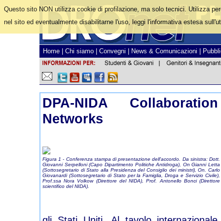
Questo sito NON utilizza cookie di profilazione, ma solo tecnici. Utilizza pe
nel sito ed eventualmente disabilitarne l'uso, leggi l'informativa estesa sull'ut
Home
|
Chi siamo
|
Convegni
|
News & Comunicazioni
|
Pubbli
DPA-NIDA Collaborati
Networks
Figura 1 - Conferenza stampa di presentazione dell'accordo. Da sinistra: Dott.
Giovanni Serpelloni (Capo Dipartimento Politiche Antidroga), On Gianni Letta
(Sottosegretario di Stato alla Presidenza del Consiglio dei ministri), On. Carlo
Giovanardi (Sottosegretario di Stato per la Famiglia, Droga e Servizio Civile),
Prof.ssa Nora Volkow (Direttore del NIDA), Prof. Antonello Bonci (Direttore
scientifico del NIDA).
gli Stati Uniti. Al tavolo internazionale