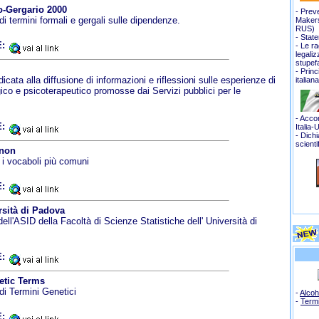
o-Gergario 2000
- Prev
i termini formali e gergali sulle dipendenze.
Makers
RUS
)
-
State
:
-
Le ra
legali
stupef
- Princ
cata alla diffusione di informazioni e riflessioni sulle esperienze di
italian
gico e psicoterapeutico promosse dai Servizi pubblici per le
- Accor
:
Italia-
- Dich
scienti
onon
 i vocaboli più comuni
:
sità di Padova
ll'ASID della Facoltà di Scienze Statistiche dell' Università di
:
etic Terms
di Termini Genetici
-
Alcoh
-
Term
: