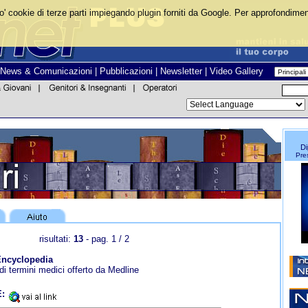
o' cookie di terze parti impiegando plugin forniti da Google. Per approfondiment
News & Comunicazioni
|
Pubblicazioni
|
Newsletter
|
Video Gallery
Di
Pres
risultati:
13
- pag. 1 / 2
ncyclopedia
i termini medici offerto da Medline
: