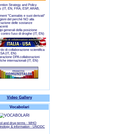
ention Strategy and Policy
 (
IT
,
EN
,
FRA
,
ESP
,
ARAB
,
ment "Cannabis e suoi derivati"
gioni del perché NO alla
zzazione delle sostanze
acenti
ipi generali della posizione
a contro l’uso di droghe (
IT
,
EN
)
do di collaborazione scientifica
USA (
IT
,
EN
)
iarazione DPA collaborazioni
fiche internazionali (
IT
,
EN
)
Video Gallery
Vocabolari
ol and drug terms - WHO
inology & information - UNODC