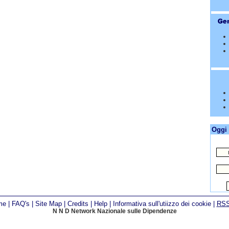
Oggi 
me
|
FAQ's
|
Site Map
|
Credits
|
Help
|
Informativa sull'utiizzo dei cookie
|
RS
N N D Network Nazionale sulle Dipendenze