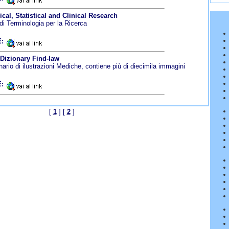
al, Statistical and Clinical Research
i Terminologia per la Ricerca
:
Dizionary Find-law
ario di ilustrazioni Mediche, contiene più di diecimila immagini
:
[
1
] [
2
]