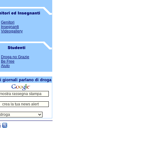
Genitori
Insegnanti
Videogallery
Droga no Grazie
Be Free
Aiuto
i giornali parlano di droga
S