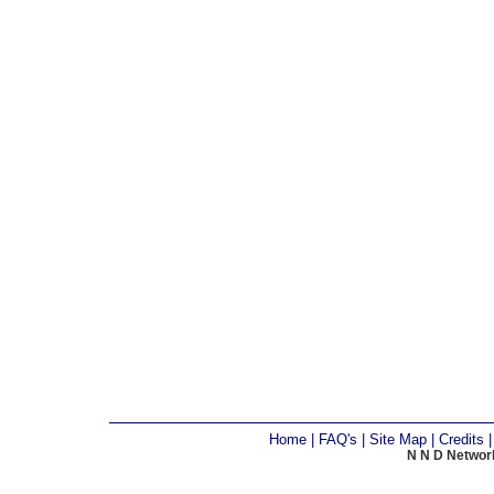
Home
|
FAQ's
|
Site Map
|
Credits
N N D Network