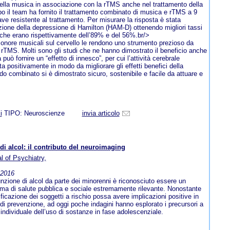
della musica in associazione con la rTMS anche nel trattamento della
o il team ha fornito il trattamento combinato di musica e rTMS a 9
ve resistente al trattamento. Per misurare la risposta è stata
tazione della depressione di Hamilton (HAM-D) ottenendo migliori tassi
 che erano rispettivamente dell’89% e del 56%.br/>
e sonore musicali sul cervello le rendono uno strumento prezioso da
rTMS. Molti sono gli studi che ne hanno dimostrato il beneficio anche
 può fornire un “effetto di innesco”, per cui l’attività cerebrale
a positivamente in modo da migliorare gli effetti benefici della
 combinato si è dimostrato sicuro, sostenibile e facile da attuare e
i
TIPO: Neuroscienze
invia articolo
o di alcol: il contributo del neuroimaging
 of Psychiatry,
-2016
nzione di alcol da parte dei minorenni è riconosciuto essere un
ma di salute pubblica e sociale estremamente rilevante. Nonostante
tificazione dei soggetti a rischio possa avere implicazioni positive in
 di prevenzione, ad oggi poche indagini hanno esplorato i precursori a
o individuale dell’uso di sostanze in fase adolescenziale.