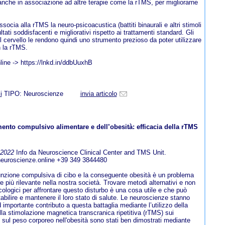
 anche in associazione ad altre terapie come la rTMS, per migliorarne
socia alla rTMS la neuro-psicoacustica (battiti binaurali e altri stimoli
ultati soddisfacenti e migliorativi rispetto ai trattamenti standard. Gli
ul cervello le rendono quindi uno strumento prezioso da poter utilizzare
 la rTMS.
nline -> https://lnkd.in/ddbUuxhB
i
TIPO: Neuroscienze
invia articolo
nto compulsivo alimentare e dell’obesità: efficacia della rTMS
-2022
Info da Neuroscience Clinical Center and TMS Unit.
euroscienze.online +39 349 3844480
nzione compulsiva di cibo e la conseguente obesità è un problema
 più rilevante nella nostra società. Trovare metodi alternativi e non
ologici per affrontare questo disturbo è una cosa utile e che può
tabilire e mantenere il loro stato di salute. Le neuroscienze stanno
 importante contributo a questa battaglia mediante l’utilizzo della
ella stimolazione magnetica transcranica ripetitiva (rTMS) sui
sul peso corporeo nell'obesità sono stati ben dimostrati mediante