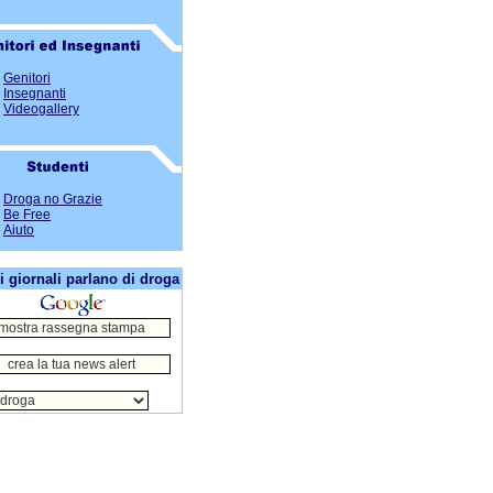
Genitori
Insegnanti
Videogallery
Droga no Grazie
Be Free
Aiuto
i giornali parlano di droga