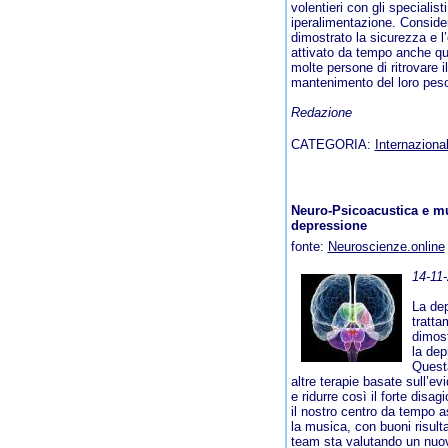
volentieri con gli specialist
iperalimentazione. Considera
dimostrato la sicurezza e l’
attivato da tempo anche q
molte persone di ritrovare i
mantenimento del loro peso 
Redazione
CATEGORIA:
Internazional
Neuro-Psicoacustica e mu
depressione
fonte:
Neuroscienze.online
14-11
La dep
tratta
dimost
la dep
Questa
altre terapie basate sull’evi
e ridurre così il forte disag
il nostro centro da tempo a
la musica, con buoni risulta
team sta valutando un nuov