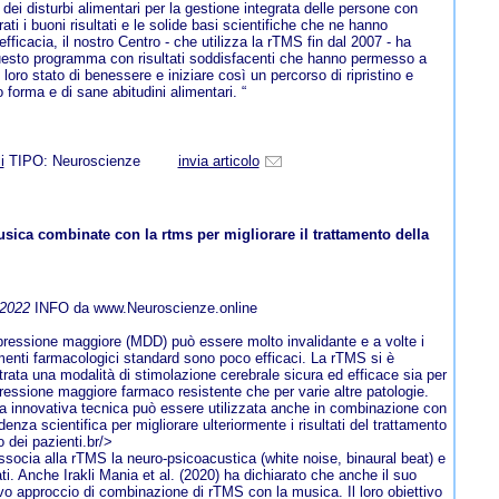
i dei disturbi alimentari per la gestione integrata delle persone con
ti i buoni risultati e le solide basi scientifiche che ne hanno
efficacia, il nostro Centro - che utilizza la rTMS fin dal 2007 - ha
uesto programma con risultati soddisfacenti che hanno permesso a
l loro stato di benessere e iniziare così un percorso di ripristino e
forma e di sane abitudini alimentari. “
i
TIPO: Neuroscienze
invia articolo
sica combinate con la rtms per migliorare il trattamento della
-2022
INFO da www.Neuroscienze.online
ressione maggiore (MDD) può essere molto invalidante e a volte i
menti farmacologici standard sono poco efficaci. La rTMS si è
rata una modalità di stimolazione cerebrale sicura ed efficace sia per
ressione maggiore farmaco resistente che per varie altre patologie.
 innovativa tecnica può essere utilizzata anche in combinazione con
denza scientifica per migliorare ulteriormente i risultati del trattamento
io dei pazienti.br/>
ssocia alla rTMS la neuro-psicoacustica (white noise, binaural beat) e
ti. Anche Irakli Mania et al. (2020) ha dichiarato che anche il suo
o approccio di combinazione di rTMS con la musica. Il loro obiettivo