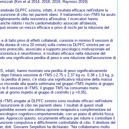
ndomizzati (Kim et al 2014, 2018, 2019, Raynoso 2019)
rebrale DLPFC sinistra, infatti, è risultata efficace nell'indurre la
'assunzione di cibo nei pazienti obesi. Il trattamento con rTMS ha avuto
iglioramento della resistenza all'insulina. I ricercatori hanno
che ridotto i rischi cardiometabolici associati all'obesità,
ò essere un mezzo efficace e privo di rischi per la riduzione del
e di fatto privo di effetti collaterali, consiste in minimo 8 sessioni di
la durata di circa 20 minuti) sulla corteccia DLPFC sinistra per un
esto protocollo, associato a supporto psicologico motivazionale ed
ionistica e neurofitness, è risultato efficace nella riduzione del
do una significativa perdita di peso e una riduzione dell'assunzione di
MS, infatti, hanno mostrato una perdita di peso significativamente
 dopo l'ottava sessione di rTMS (-2,75 ± 2,37 kg vs. 0,38 ± 1,0 kg, p
a perdita di peso, c'è stata una significativa riduzione della massa
o viscerale alla quarta settimana nel gruppo rTMS rispetto al gruppo
opo le 8 sessioni di rTMS, il gruppo TMS ha consumato meno
rati al giorno rispetto al gruppo di controllo ( p <0,05).
di rTMS erogate al DLPFC sinistro sono risultate efficaci nell'indurre
l'assunzione di cibo nei pazienti obesi. I risultati di questi studi
potrebbe essere una ottima opzione terapeutica complementare ed
psicologico cognitivo-comportamentale, con un piano di attività fisica
re. Approccio questo, sicuramente efficace per ridurre e controllare il
zione compulsiva e difficilmente controllabile di cibo. Il direttore del
r, dott. Giovanni Serpelloni ha dichiarato: “Noi collaboriamo molto