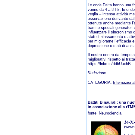
Le onde Delta hanno una fr
vanno da 4 a 8 Hz, le onde 
veglia – intensa attività 
osservazione derivante dal
ottenute anche mediante l’a
tramite speciali generatori
influenzare il sincronismo d
stati di rilassamento o att
per migliorarne l’efficacia 
depressione o stati di ansia
Il nostro centro da tempo a
migliorativi rispetto ai trat
https://lnkd.in/ddbUuxhB
Redazione
CATEGORIA:
Internazional
Battiti Binaurali: una nuo
in associazione alla rTM
fonte:
Neurociencia
14-01
(www.