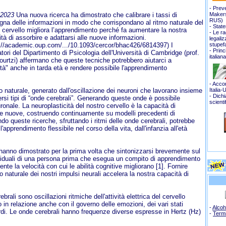
- Prev
-2023
Una nuova ricerca ha dimostrato che calibrare i tassi di
Makers
RUS
)
na delle informazioni in modo che corrispondano al ritmo naturale del
-
State
 cervello migliora l’apprendimento perché fa aumentare la nostra
-
Le ra
tà di assorbire e adattarsi alle nuove informazioni.
legali
://academic.oup.com/.../10.1093/cercor/bhac426/6814397) I
stupef
- Princ
atori del Dipartimento di Psicologia dell'Università di Cambridge (prof.
italian
urtzi) affermano che queste tecniche potrebbero aiutarci a
tà" anche in tarda età e rendere possibile l'apprendimento
- Accor
mo naturale, generato dall'oscillazione dei neuroni che lavorano insieme
Italia-
- Dich
rsi tipi di “onde cerebrali”. Generando queste onde è possibile
scienti
uronale. La neuroplasticità del nostro cervello è la capacità di
ose nuove, costruendo continuamente su modelli precedenti di
do queste ricerche, sfruttando i ritmi delle onde cerebrali, potrebbe
'apprendimento flessibile nel corso della vita, dall'infanzia all'età
di hanno dimostrato per la prima volta che sintonizzarsi brevemente sul
ividuali di una persona prima che esegua un compito di apprendimento
te la velocità con cui le abilità cognitive migliorano [1]. Fornire
mo naturale dei nostri impulsi neurali accelera la nostra capacità di
rali sono oscillazioni ritmiche dell'attività elettrica del cervello
o in relazione anche con il governo delle emozioni, dei vari stati
-
Alcoh
ordi. Le onde cerebrali hanno frequenze diverse espresse in Hertz (Hz)
-
Term