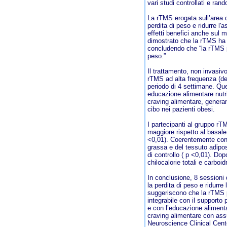
vari studi controllati e ra
La rTMS erogata sull’area ce
perdita di peso e ridurre l
effetti benefici anche sul m
dimostrato che la rTMS ha an
concludendo che “la rTMS pu
peso.”
Il trattamento, non invasivo 
rTMS ad alta frequenza (del
periodo di 4 settimane. Qu
educazione alimentare nutriz
craving alimentare, generan
cibo nei pazienti obesi.
I partecipanti al gruppo rT
maggiore rispetto al basale
<0,01). Coerentemente con l
grassa e del tessuto adipos
di controllo ( p <0,01). D
chilocalorie totali e carboid
In conclusione, 8 sessioni 
la perdita di peso e ridurre 
suggeriscono che la rTMS 
integrabile con il supporto 
e con l’educazione alimenta
craving alimentare con assun
Neuroscience Clinical Cente