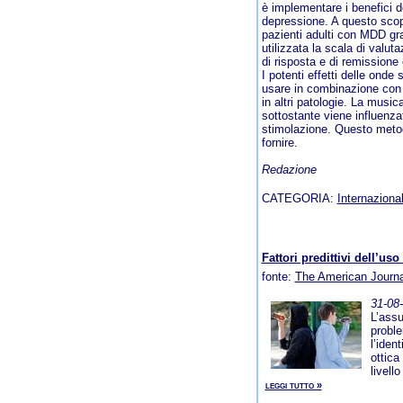
è implementare i benefici 
depressione. A questo scop
pazienti adulti con MDD gra
utilizzata la scala di valu
di risposta e di remissione
I potenti effetti delle ond
usare in combinazione con 
in altri patologie. La musica
sottostante viene influenzat
stimolazione. Questo metodo
fornire.
Redazione
CATEGORIA:
Internazional
Fattori predittivi dell’us
fonte:
The American Journal
31-08
L’assu
proble
l’iden
ottica
livell
leggi tutto »