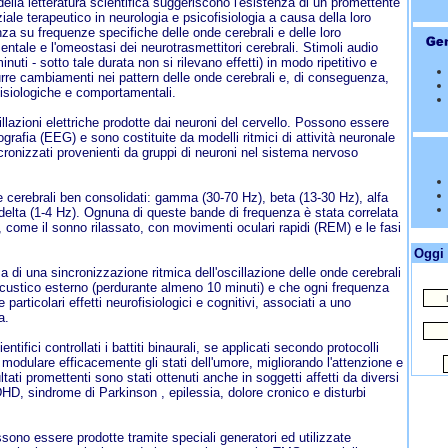
 della letteratura scientifica suggeriscono l'esistenza di un promettente
iale terapeutico in neurologia e psicofisiologia a causa della loro
nza su frequenze specifiche delle onde cerebrali e delle loro
entale e l'omeostasi dei neurotrasmettitori cerebrali. Stimoli audio
nuti - sotto tale durata non si rilevano effetti) in modo ripetitivo e
rre cambiamenti nei pattern delle onde cerebrali e, di conseguenza,
fisiologiche e comportamentali.
llazioni elettriche prodotte dai neuroni del cervello. Possono essere
lografia (EEG) e sono costituite da modelli ritmici di attività neuronale
ncronizzati provenienti da gruppi di neuroni nel sistema nervoso
de cerebrali ben consolidati: gamma (30-70 Hz), beta (13-30 Hz), alfa
 delta (1-4 Hz). Ognuna di queste bande di frequenza è stata correlata
a, come il sonno rilassato, con movimenti oculari rapidi (REM) e le fasi
Oggi 
a di una sincronizzazione ritmica dell'oscillazione delle onde cerebrali
acustico esterno (perdurante almeno 10 minuti) e che ogni frequenza
particolari effetti neurofisiologici e cognitivi, associati a uno
a.
entifici controllati i battiti binaurali, se applicati secondo protocolli
 modulare efficacemente gli stati dell'umore, migliorando l'attenzione e
tati promettenti sono stati ottenuti anche in soggetti affetti da diversi
DHD, sindrome di Parkinson , epilessia, dolore cronico e disturbi
ono essere prodotte tramite speciali generatori ed utilizzate