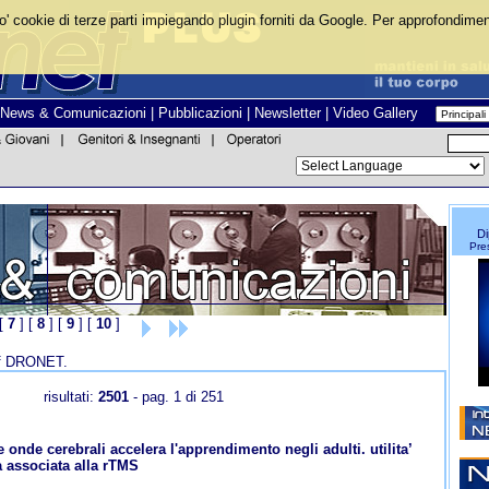
o' cookie di terze parti impiegando plugin forniti da Google. Per approfondiment
News & Comunicazioni
|
Pubblicazioni
|
Newsletter
|
Video Gallery
Di
Pres
[
7
] [
8
] [
9
] [
10
]
ff DRONET.
risultati:
2501
- pag. 1 di 251
e onde cerebrali accelera l'apprendimento negli adulti. utilita’
a associata alla rTMS