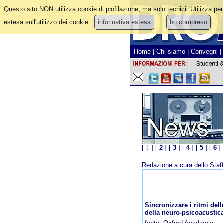
Questo sito NON utilizza cookie di profilazione, ma solo tecnici. Utilizza per
estesa sull'utilizzo dei cookie.
informativa estesa
ho compreso
Home
|
Chi siamo
|
Convegni
|
[
1
] [
2
] [
3
] [
4
] [
5
] [
6
] 
Redazione a cura dello Sta
Sincronizzare i ritmi dell
della neuro-psicoacustic
fonte:
Oxford Academic