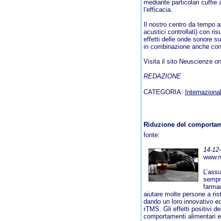
mediante particolari cuffie
l’efficacia.
Il nostro centro da tempo as
acustici controllati) con ris
effetti delle onde sonore s
in combinazione anche con
Visita il sito Neuscienze o
REDAZIONE
CATEGORIA:
Internazional
Riduzione del comportame
fonte:
14-12
www.n
L’assu
sempre
farmac
aiutare molte persone a ris
dando un loro innovativo ed
rTMS. Gli effetti positivi d
comportamenti alimentari e 