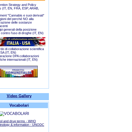
ention Strategy and Policy
 (
IT
,
EN
,
FRA
,
ESP
,
ARAB
,
ment "Cannabis e suoi derivati"
gioni del perché NO alla
zzazione delle sostanze
acenti
ipi generali della posizione
a contro l’uso di droghe (
IT
,
EN
)
do di collaborazione scientifica
USA (
IT
,
EN
)
iarazione DPA collaborazioni
fiche internazionali (
IT
,
EN
)
Video Gallery
Vocabolari
ol and drug terms - WHO
inology & information - UNODC