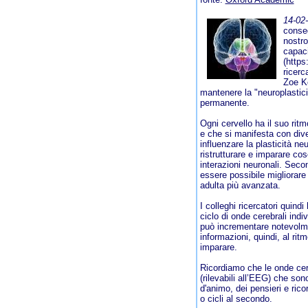
14-02
conseg
nostro
capaci
(https
ricerc
Zoe Ko
mantenere la "neuroplastici
permanente.
Ogni cervello ha il suo rit
e che si manifesta con dive
influenzare la plasticità ne
ristrutturare e imparare c
interazioni neuronali. Secon
essere possibile migliorare l
adulta più avanzata.
I colleghi ricercatori quin
ciclo di onde cerebrali ind
può incrementare notevolmen
informazioni, quindi, al rit
imparare.
Ricordiamo che le onde cereb
(rilevabili all’EEG) che son
d'animo, dei pensieri e ric
o cicli al secondo.