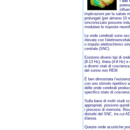
I dati
potenz
influe
implicazioni per la salute m
prolungati (per almeno 10 mi
sincronizzato possono indu
modulare le risposte neuro
Le onde cerebrali sono osci
rilevate con l'elettroencefa
o impulsi elettrochimici si
centrale (SNC).
Esistono diversi tipi di on
(8-13 Hz), theta (4-8 Hz) e
a diversi stati di coscienz
del sonno non REM.
È ben dimostrata l’esistenz
con uno stimolo ripetitivo 
delle onde cerebrali produce 
specifico stato di coscienz
Sulla base di molti studi sci
appropriati, possono quindi
i processi di memoria. Risul
disturbi del SNC, tra cui A
d'ansia.
Queste onde acustiche poss