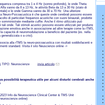
equenza compresa tra 1 e 4 Hz (sonno profondo), le onde Theta
Alfa vanno da 8 a 13 Hz, le attività Beta da 13 a 30 Hz (stato di
mentale) e le onde Gamma vanno da 30 a 70 Hz. Una ulteriore
la Neuro-Psicoacustica è che queste onde cerebrali possono essere
colto di particolari frequenze acustiche con suoni binaurali, prodotte
 e somministrate mediante cuffie. Anche il ritmo utilizzato può
i tali onde. Tali stimoli acustici possono essere utilizzati per produrre
ivazione emotiva anche in associazione ad altre terapie come la rTMS,
e la capacità di neuromodulazione a beneficio del paziente (es. nella
 generalizzata o a crisi).
ssocia alla rTMS la neuro-psicoacustica con risultati soddisfacenti e
tamenti standard. Visita il sito Neuscienze online ->
i
TIPO: Neuroscienze
invia articolo
va possibilità terapeutica utile per alcuni disturbi cerebrali anche
S
-2023
Info da Neuroscience Clinical Center & TMS Unit
neuroscienze.online)